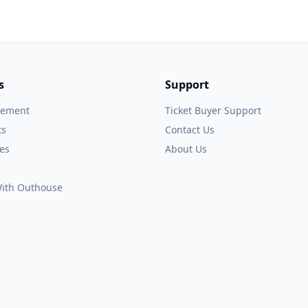
s
Support
gement
Ticket Buyer Support
ts
Contact Us
es
About Us
 With Outhouse